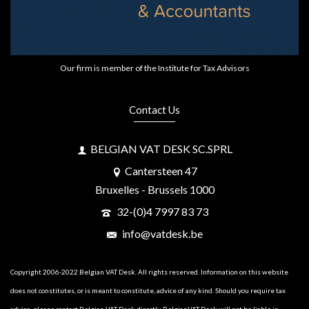
Our firm is member of the Institute for Tax Advisors
Contact Us
BELGIAN VAT DESK SC.SPRL
Cantersteen 47
Bruxelles - Brussels 1000
32-(0)4 7997 83 73
info@vatdesk.be
Copyright 2006-2022 Belgian VAT Desk. All rights reserved. Information on this website
does not constitutes, or is meant to constitute, advice of any kind. Should you require tax
advice, please contact Belgian VAT Desk directly. BelgianVAT Desk will not be liable in