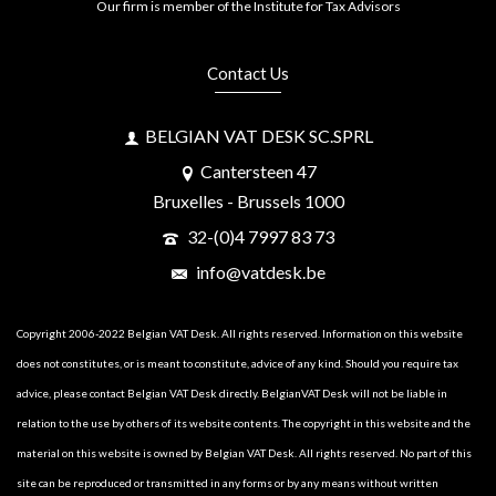
Our firm is member of the Institute for Tax Advisors
Contact Us
BELGIAN VAT DESK SC.SPRL
Cantersteen 47
Bruxelles - Brussels 1000
32-(0)4 7997 83 73
info@vatdesk.be
Copyright 2006-2022 Belgian VAT Desk. All rights reserved. Information on this website
does not constitutes, or is meant to constitute, advice of any kind. Should you require tax
advice, please contact Belgian VAT Desk directly. BelgianVAT Desk will not be liable in
relation to the use by others of its website contents. The copyright in this website and the
material on this website is owned by Belgian VAT Desk. All rights reserved. No part of this
site can be reproduced or transmitted in any forms or by any means without written