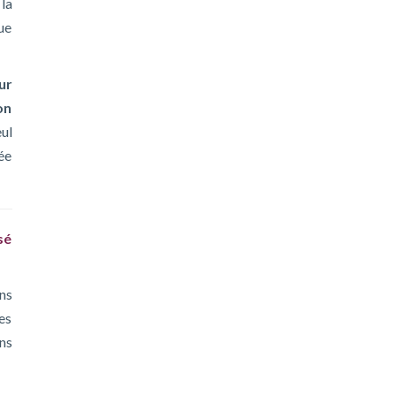
 la
ue
ur
on
eul
ée
sé
ns
es
ns