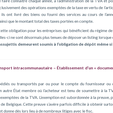
e faire connaître chaque année, à l’administration de la TVA et po
xclusivement des opérations exemptées de la taxe en vertu de l’arti
 ils ont livré des biens ou fourni des services au cours de l’ann
ainsi que le montant total des taxes portées en compte.
te obligation pour les entreprises qui bénéficient du régime de 
elles-ci ne sont désormais plus tenues de déposer un listing lorsque
assujettis demeurent soumis à l’obligation de dépôt même si 
ransport intracommunautaire – Établissement d’un « docume
pédiés ou transportés par ou pour le compte du fournisseur ou 
d’un autre État membre où l’acheteur est tenu de soumettre à la T
t exemptées de la TVA. L’exemption est subordonnée à la preuve, p
 de Belgique. Cette preuve s’avère parfois difficile à obtenir surt
et donne dès lors lieu à de nombreux litiges avec le fisc.