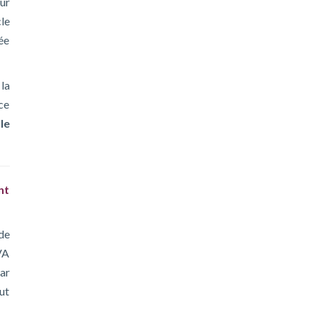
ur
cle
ée
la
 ce
le
nt
de
VA
ar
out