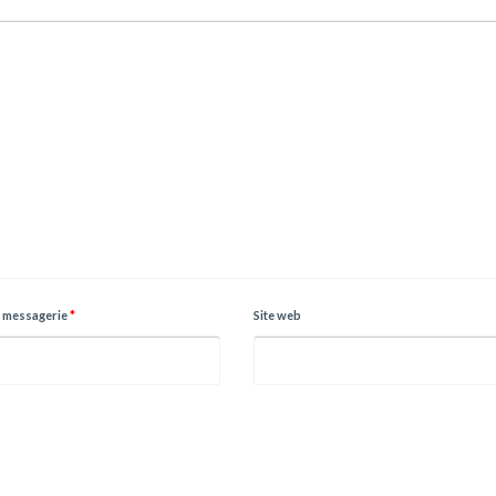
 messagerie
*
Site web