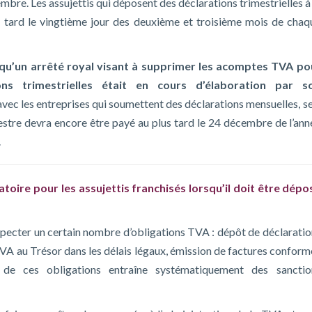
bre. Les assujettis qui déposent des déclarations trimestrielles à
 tard le vingtième jour des deuxième et troisième mois de chaq
 qu’un arrêté royal visant à supprimer les acomptes TVA po
ons trimestrielles était en cours d’élaboration par s
 avec les entreprises qui soumettent des déclarations mensuelles, s
stre devra encore être payé au plus tard le 24 décembre de l’ann
.
gatoire pour les assujettis franchisés lorsqu’il doit être dépo
especter un certain nombre d’obligations TVA : dépôt de déclaratio
TVA au Trésor dans les délais légaux, émission de factures conform
de ces obligations entraîne systématiquement des sanctio