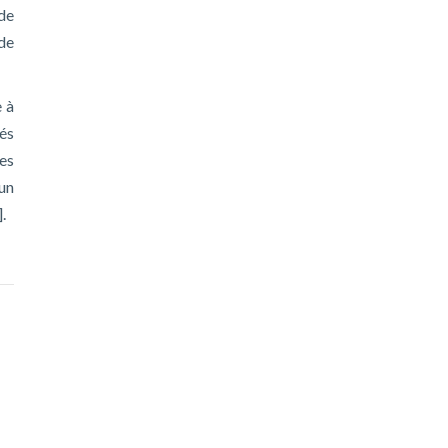
de
de
 à
és
ces
 un
.