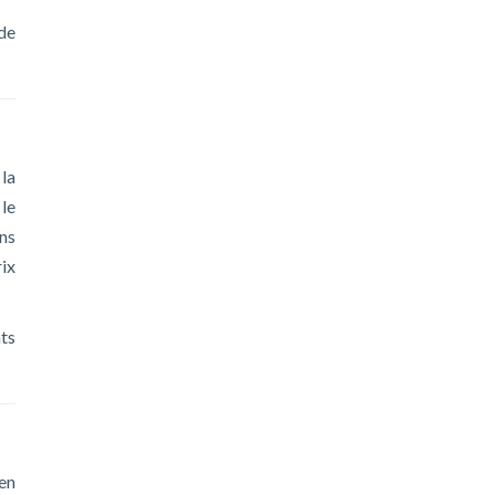
de
 la
 le
ons
ix
ts
en