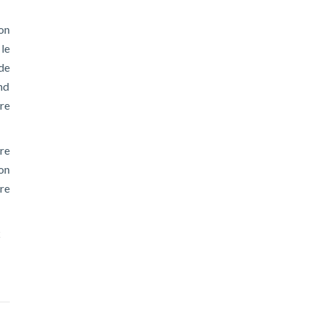
on
le
de
nd
re
re
on
re
x