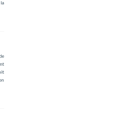
la
 de
nt
it
on