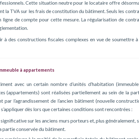
fessionnels. Cette situation neutre pour le locataire offre désorm
ant la TVA sur les frais de constitution du bâtiment. Seuls les contr
en ligne de compte pour cette mesure. La régularisation de contra
églementation.
rir à des constructions fiscales complexes en vue de soumettre à 
 immeuble à appartements
iment avec un certain nombre d’unités d’habitation (immeuble
tes (appartements) sont réalisées partiellement au sein de la part
nt par l’agrandissement de l’ancien bâtiment (nouvelle constructi
 s’appliquer dès lors que certaines conditions sont rencontrées :
significative sur les anciens murs porteurs et, plus généralement, 
la partie conservée du bâtiment.
re supérieure à la moitié de la superficie totale du bâtiment après