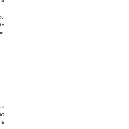
du
te
un
de
at
 la