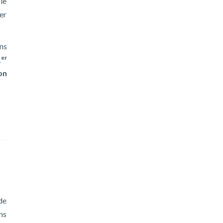
 le
ser
ns
er
1
on
 de
ns