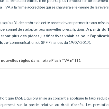
 par la firme accréditée. Il ne pourra plus rembourser directement
 la TVA à la firme accréditée qui se chargera elle-même de la rever
jusqu’au 31 décembre de cette année devant permettre aux missio
 personnel de s’adapter aux nouvelles prescriptions.
A partir du 
eront plus des pièces justificatives valables pour l’applicati
tique
(communication du SPF Finances du 19/07/2017).
s nouvelles règles dans notre Flash TVA n° 111
droit que l’ASBL qui organise un concert a appliqué le taux réduit
iquement sur la partie relative au droit d’accès. Les prestatio