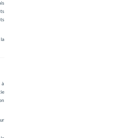
ais
ats
ts
la
 à
ie
on
sur
 la