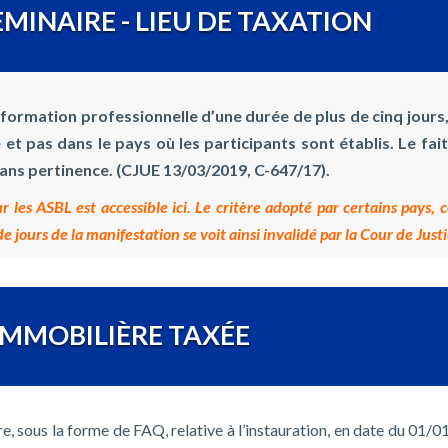
MINAIRE - LIEU DE TAXATION
e
formation professionnelle d’une durée de plus de cinq jours,
et pas dans le pays où les participants sont établis. Le fait
sans pertinence. (CJUE 13/03/2019, C-647/17).
les ASBL est accessible ici.
Le critère adopté par certains pays, c
jours de la manifestation se voit ainsi invalidé par la Cour de Justi
IMMOBILIÈRE TAXÉE
re, sous la forme de FAQ, relative à l’instauration, en date du 01/