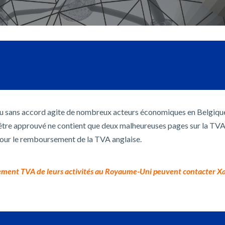
ou sans accord agite de nombreux acteurs économiques en Belgique
 être approuvé ne contient que deux malheureuses pages sur la TVA, 
es pour le remboursement de la TVA anglaise.
raitement TVA de leurs activités au Royaume-Uni peuvent contacter 