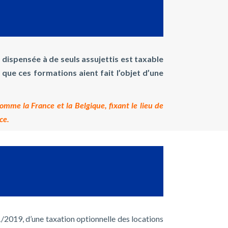
 dispensée à de seuls assujettis est taxable
 que ces formations aient fait l’objet d’une
omme la France et la Belgique, fixant le lieu de
ce.
01/2019, d’une taxation optionnelle des locations