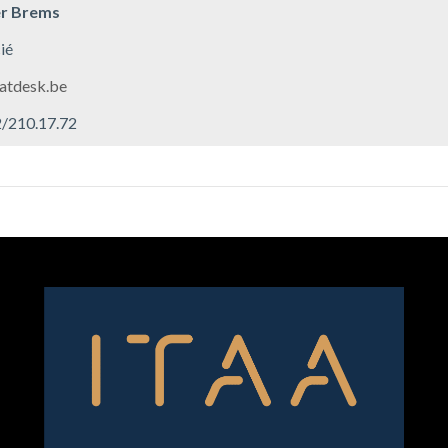
er Brems
ié
atdesk.be
02/210.17.72