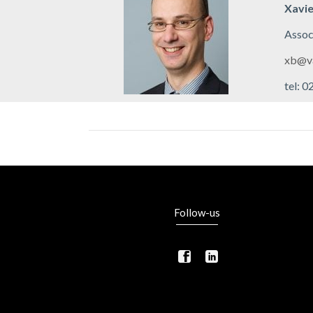
Xavi
Assoc
xb@v
tel: 
Follow-us