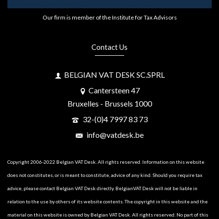
Our firm is member of the Institute for Tax Advisors
Contact Us
BELGIAN VAT DESK SC.SPRL
Cantersteen 47
Bruxelles - Brussels 1000
32-(0)4 7997 83 73
info@vatdesk.be
Copyright 2006-2022 Belgian VAT Desk. All rights reserved. Information on this website
does not constitutes, or is meant to constitute, advice of any kind. Should you require tax
advice, please contact Belgian VAT Desk directly. BelgianVAT Desk will not be liable in
relation to the use by others of its website contents. The copyright in this website and the
material on this website is owned by Belgian VAT Desk. All rights reserved. No part of this