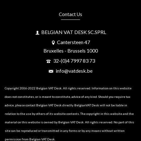
Contact Us
BELGIAN VAT DESK SC.SPRL
Cantersteen 47
Bruxelles - Brussels 1000
32-(0)4 7997 83 73
info@vatdesk.be
Copyright 2006-2022 Belgian VAT Desk. All rights reserved. Information on this website
does not constitutes, or is meant to constitute, advice of any kind. Should you require tax
advice, please contact Belgian VAT Desk directly. BelgianVAT Desk will not be liable in
relation to the use by others of its website contents. The copyright in this website and the
material on this website is owned by Belgian VAT Desk. All rights reserved. No part of this
site can be reproduced or transmitted in any forms or by any means without written
permission from Belgian VAT Desk.